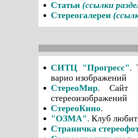
Статьи
(ссылки разд
Стереогалереи
(ссыл
СИТЦ "Прогресс"
.
варио изображений
СтереоМир
. Сайт 
стереоизображений
СтереоКино
.
"ОЗМА"
. Клуб люби
Страничка стереофо