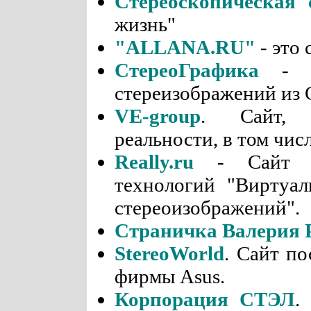
Стереоскопическая 
жизнь"
"ALLANA.RU"
- это
СтереоГрафика
- ди
стереизображений из 
VE-group
. Сайт, 
реальности, в том чис
Really.ru
- Сайт ин
технологий "Виртуал
стереоизображений".
Страничка Валерия 
StereoWorld
. Cайт п
фирмы Asus.
Корпорация СТЭЛ
.