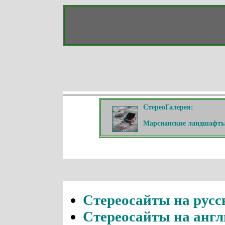
СтереоГалерея:
Марсианские ландшафт
Стереосайты на русс
Стереосайты на анг